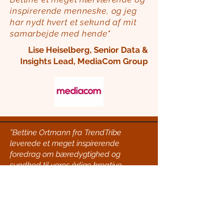
inspirerende menneske, og jeg
har nydt hvert et sekund af mit
samarbejde med hende"
Lise Heiselberg, Senior Data &
Insights Lead, MediaCom Group
”Bettine Ortmann fra TrendTribe
leverede et meget inspirerende
foredrag om bæredygtighed og
sundhed til vores årlige kreative
innovationsseminar. Det er tydeligt at
hun brænder for det, og der var et
ekstra lag med bl.a. en masse
spændende eksempler og cases, som
vi ikke har set andre steder. Så vi fik ny