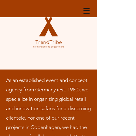
As an established event and concept
agency from Germany (est. 1980), we
specialize in organizing global retail
and innovation safaris for a discerning
clientele. For one of our recent
projects in Copenhagen, we had the