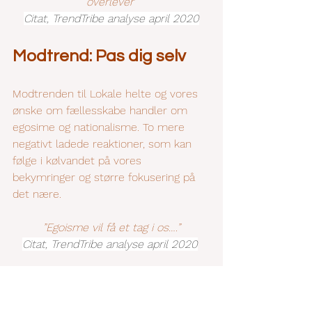
overlever”
Citat, TrendTribe analyse april 2020
Modtrend: Pas dig selv
Modtrenden til Lokale helte og vores 
ønske om fællesskabe handler om 
egosime og nationalisme. To mere 
negativt ladede reaktioner, som kan 
følge i kølvandet på vores 
bekymringer og større fokusering på 
det nære. 
”Egoisme vil få et tag i os….”
Citat, TrendTribe analyse april 2020
Når vi føler os truet, så kan vi reagere 
ved at lukke os om os selv, og ikke 
mindst være ligeglade med andre. 